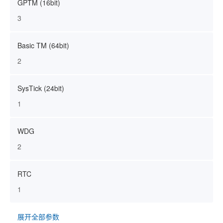
GPTM (16bit)
3
Basic TM (64bit)
2
SysTick (24bit)
1
WDG
2
RTC
1
展开全部参数