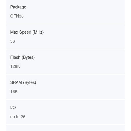
Package
QFN36
Max Speed (MHz)
56
Flash (Bytes)
128K
SRAM (Bytes)
16K
I/O
up to 26