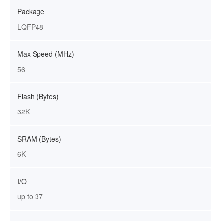
Package
LQFP48
Max Speed (MHz)
56
Flash (Bytes)
32K
SRAM (Bytes)
6K
I/O
up to 37