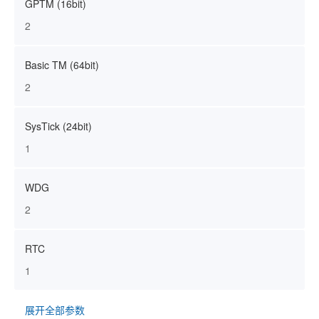
GPTM (16bit)
2
Basic TM (64bit)
2
SysTick (24bit)
1
WDG
2
RTC
1
展开全部参数