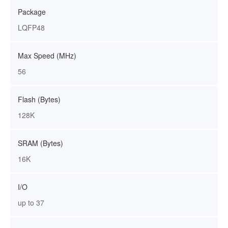
Package
LQFP48
Max Speed (MHz)
56
Flash (Bytes)
128K
SRAM (Bytes)
16K
I/O
up to 37