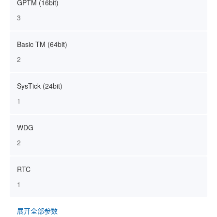
GPTM (16bit)
3
Basic TM (64bit)
2
SysTick (24bit)
1
WDG
2
RTC
1
展开全部参数