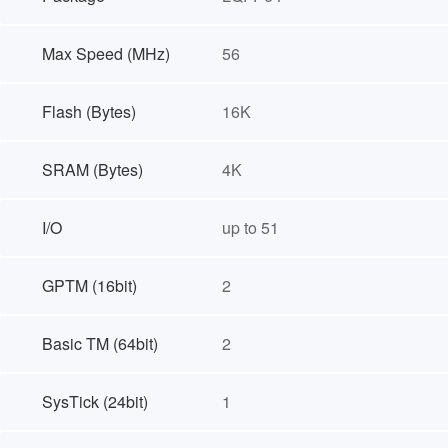
Max Speed (MHz)
56
Flash (Bytes)
16K
SRAM (Bytes)
4K
I/O
up to 51
GPTM (16bit)
2
Basic TM (64bit)
2
SysTick (24bit)
1