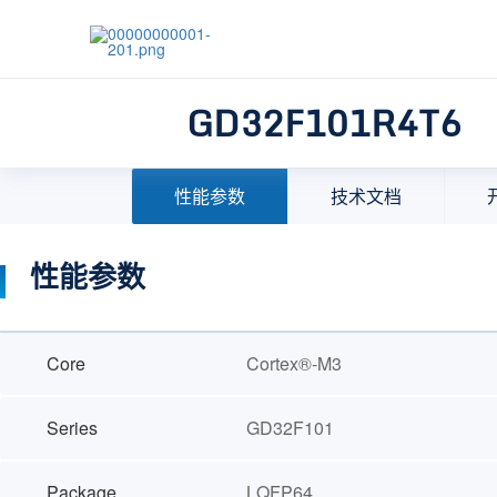
GD32F101R4T6
首页
>
产品中心
>
32位微控制器(MCU)
>
MCU选择
性能参数
技术文档
性能参数
Core
Cortex®-M3
Series
GD32F101
Package
LQFP64