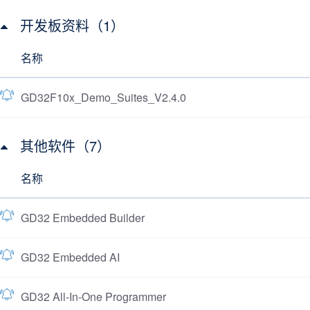
开发板资料（1）
名称
GD32F10x_Demo_Suites_V2.4.0
其他软件（7）
名称
GD32 Embedded Builder
GD32 Embedded AI
GD32 All-In-One Programmer