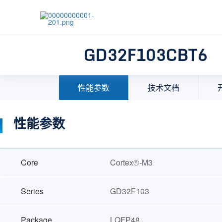
GD32F103CBT6
首页
>
产品中心
>
32位微控制器(MCU)
>
MCU选择
性能参数
技术文档
性能参数
Core
Cortex®-M3
Series
GD32F103
Package
LQFP48