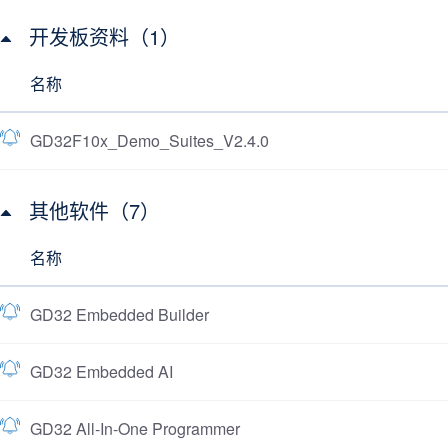
开发板资料（1）
名称
GD32F10x_Demo_Suites_V2.4.0
其他软件（7）
名称
GD32 Embedded Builder
GD32 Embedded AI
GD32 All-In-One Programmer