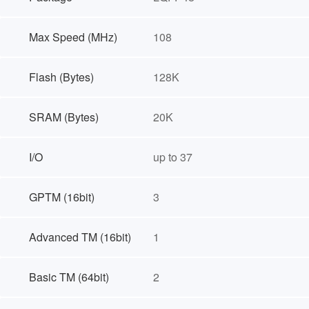
Max Speed (MHz)
108
Flash (Bytes)
128K
SRAM (Bytes)
20K
I/O
up to 37
GPTM (16bit)
3
Advanced TM (16bit)
1
Basic TM (64bit)
2