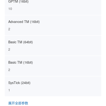
GPTM (16bit)
10
Advanced TM (16bit)
2
Basic TM (64bit)
2
Basic TM (16bit)
2
SysTick (24bit)
1
展开全部参数