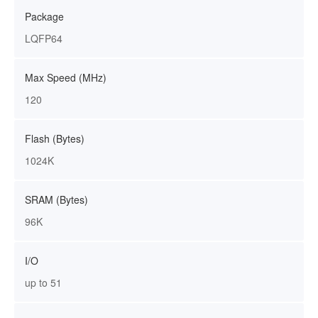
Package
LQFP64
Max Speed (MHz)
120
Flash (Bytes)
1024K
SRAM (Bytes)
96K
I/O
up to 51