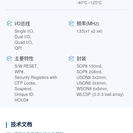
-40℃~125℃
I/O总线
频率(MHz)
Single I/O,
133(x1 x2 x4)
Dual I/O,
Quad I/O,
QPI
主要特性
封装
S/W RESET,
SOP8 150mil,
WP#,
SOP8 208mil,
Security Registers with
USON8 3x2mm,
OTP Locks,
USON8 3x4mm,
Suspend,
WSON8 6x5mm,
Unique ID,
WLCSP (3-2-3 ball array)
HOLD#
技术文档