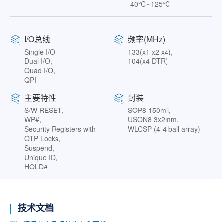
-40℃~125℃
I/O总线
频率(MHz)
Single I/O,
133(x1 x2 x4),
Dual I/O,
104(x4 DTR)
Quad I/O,
QPI
主要特性
封装
S/W RESET,
SOP8 150mil,
WP#,
USON8 3x2mm,
Security Registers with
WLCSP (4-4 ball array)
OTP Locks,
Suspend,
Unique ID,
HOLD#
技术文档