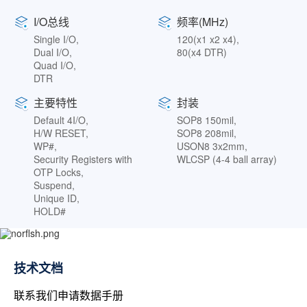
I/O总线
频率(MHz)
Single I/O,
120(x1 x2 x4),
Dual I/O,
80(x4 DTR)
Quad I/O,
DTR
主要特性
封装
Default 4I/O,
SOP8 150mil,
H/W RESET,
SOP8 208mil,
WP#,
USON8 3x2mm,
Security Registers with
WLCSP (4-4 ball array)
OTP Locks,
Suspend,
Unique ID,
HOLD#
技术文档
联系我们申请数据手册