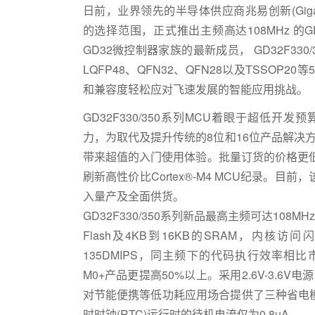
日前，业界领先的半导体供应商兆易创新(GigaDev
的选择范围，正式推出主频高达108MHz 的G
GD32微控制器家族的最新成员， GD32F330
LQFP48、QFN32、QFN28以及TSSO
和兼容度轻松应对飞速发展的智能应用挑战。
GD32F330/350系列MCU着眼于超低开发
力，为取代及提升传统的8位和16位产品解决方案
带来超值的入门使用体验。批量订货的价格更
刷新高性价比Cortex®-M4 MCU纪录。
入量产及全面供货。
GD32F330/350系列新品最高主频可达108M
Flash及4KB到16KB的SRAM，内
135DMIPS，同主频下的代码执行效率相比市场同
M0+产品更提高50%以上。采用2.6V-3.6
对节能便携等低功耗应用场合提供了三种省电
时时钟(RTC)运行时的待机电流仅为0.8uA。