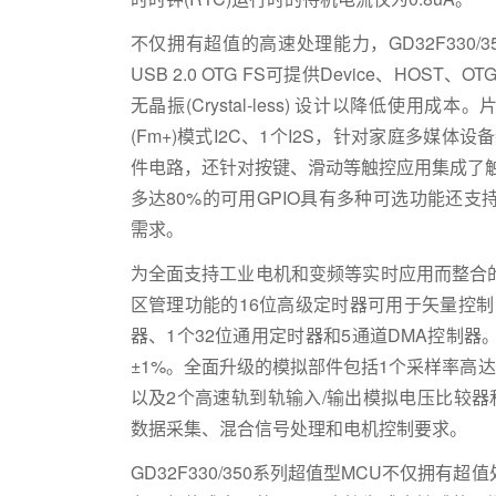
不仅拥有超值的高速处理能力，GD32F330
USB 2.0 OTG FS可提供Device、HO
无晶振(Crystal-less) 设计以降低使用成本
(Fm+)模式I2C、1个I2S，针对家庭多媒体
件电路，还针对按键、滑动等触控应用集成了触摸
多达80%的可用GPIO具有多种可选功能还
需求。
为全面支持工业电机和变频等实时应用而整合
区管理功能的16位高级定时器可用于矢量控制
器、1个32位通用定时器和5通道DMA控制器
±1%。全面升级的模拟部件包括1个采样率高达2.6
以及2个高速轨到轨输入/输出模拟电压比较
数据采集、混合信号处理和电机控制要求。
GD32F330/350系列超值型MCU不仅拥