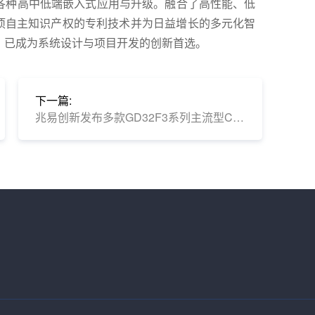
各种高中低端嵌入式应用与升级。融合了高性能、低
多项自主知识产权的专利技术并为日益增长的多元化智
，已成为系统设计与项目开发的创新首选。
下一篇:
兆易创新发布多款GD32F3系列主流型Cortex®-M4 MCU 全面助力产业升级