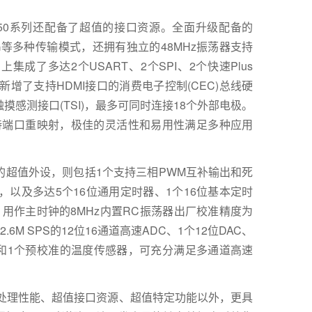
/350系列还配备了超值的接口资源。全面升级配备的
ST、OTG等多种传输模式，还拥有独立的48MHz振荡器支持
。片上集成了多达2个USART、2个SPI、2个快速Plus
设备新增了支持HDMI接口的消费电子控制(CEC)总线硬
感测接口(TSI)，最多可同时连接18个外部电极。
支持端口重映射，极佳的灵活性和易用性满足多种应用
的超值外设，则包括1个支持三相PWM互补输出和死
，以及多达5个16位通用定时器、1个16位基本定时
。用作主时钟的8MHz内置RC振荡器出厂校准精度为
M SPS的12位16通道高速ADC、1个12位DAC、
器和1个预校准的温度传感器，可充分满足多通道高速
有超值处理性能、超值接口资源、超值特定功能以外，更具