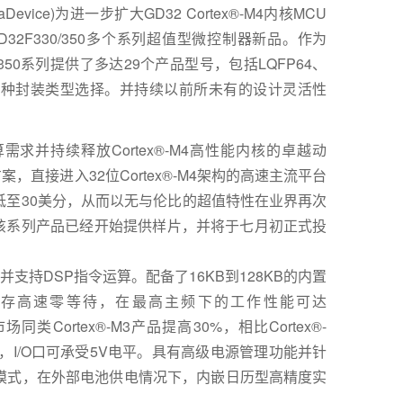
ice)为进一步扩大GD32 Cortex®-M4内核MCU
D32F330/350多个系列超值型微控制器新品。作为
/350系列提供了多达29个产品型号，包括LQFP64、
P20等5种封装类型选择。并持续以前所未有的设计灵活性
预算需求并持续释放Cortex®-M4高性能内核的卓越动
，直接进入32位Cortex®-M4架构的高速主流平台
低至30美分，从而以无与伦比的超值特性在业界再次
目前，该系列产品已经开始提供样片，并将于七月初正式投
Hz并支持DSP指令运算。配备了16KB到128KB的内置
核访问闪存高速零等待，在最高主频下的工作性能可达
类Cortex®-M3产品提高30%，相比Cortex®-
V电源，I/O口可承受5V电平。具有高级电源管理功能并针
模式，在外部电池供电情况下，内嵌日历型高精度实