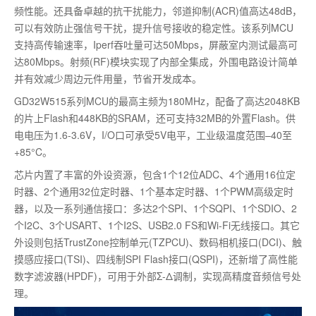
频性能。还具备卓越的抗干扰能力，邻道抑制(ACR)值高达48dB，
可以有效防止强信号干扰，提升信号接收的稳定性。该系列MCU
支持高传输速率，Iperf吞吐量可达50Mbps，屏蔽室内测试最高可
达80Mbps。射频(RF)模块实现了内部全集成，外围电路设计简单
并有效减少周边元件用量，节省开发成本。
GD32W515系列MCU的最高主频为180MHz，配备了高达2048KB
的片上Flash和448KB的SRAM，还可支持32MB的外置Flash。供
电电压为1.6-3.6V，I/O口可承受5V电平，工业级温度范围–40至
+85°C。
芯片内置了丰富的外设资源，包含1个12位ADC、4个通用16位定
时器、2个通用32位定时器、1个基本定时器、1个PWM高级定时
器，以及一系列通信接口：多达2个SPI、1个SQPI、1个SDIO、2
个I2C、3个USART、1个I2S、USB2.0 FS和Wi-Fi无线接口。其它
外设则包括TrustZone控制单元(TZPCU)、数码相机接口(DCI)、触
摸感应接口(TSI)、四线制SPI Flash接口(QSPI)，还新增了高性能
数字滤波器(HPDF)，可用于外部Σ-Δ调制，实现高精度音频信号处
理。