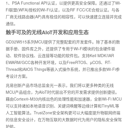
1、PSA Functional API认证，以提供更高安全保障。还通过了Wi-
Fi联盟(WFA)授权的Wi-Fi认证，以及RF FCC/CE合规认证。与各
厂商无线路由器(AP)具有极佳的相容性，可以快速建立连接并完成
通信。
触手可及的无线AIoT开发和应用生态
GD32W515系列MCU提供了完整配套的开发套件。除了基本的数
据手册、固件库之外，还提供了专用于Wi-Fi模块的包含硬件驱
动、软件协议栈、云连接等功能的软件包。支持Keil MDK/IAR
EWARM/GCC各种开发环境，以及FreeRTOS、µCOS、RT-
Thread和AliOS Things等嵌入式操作系统，并已推出多款Wi-Fi参
考设计方案。
兆易创新产品市场总监金光一表示，我们将以更多种类的无线
MCU产品组合，为AIoT时代层出不穷的开发需求提供创新捷径。
藉由Cortex®-M33内核出色的处理性能和加速器，全新Wi-Fi MCU
可以支持诸如本地语音识别、关键词唤醒等边缘计算和TinyML等
人工智能算法。TrustZone安全架构更可以大幅度提升物联网终端
的信息安全设计，在万物互联的大数据时代为用户的隐私安全保驾
护航。