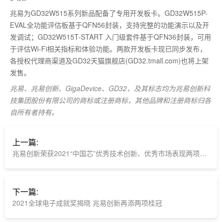
兆易为GD32W515系列新品配备了专用开发板卡。GD32W515P-
EVAL全功能评估板基于QFN56封装，支持完整的功能演示以及开
发调试；GD32W515T-START 入门级套件基于QFN36封装，可用
于评估Wi-Fi相关指标和体验功能。两款开发板卡现已同步发布，
各授权代理商渠道及GD32天猫旗舰店(GD32.tmall.com)也将上架
发售。
兆易、兆易创新、GigaDevice、GD32，及其标志均为兆易创新科
技集团股份有限公司的商标或注册商标，其他品牌和注册商标归各
自所有者持有。
上一篇:
兆易创新荣获2021“中国芯”优秀技术创新、优秀市场表现两项大奖
下一篇:
2021全球电子成就奖揭晓 兆易创新再添两项桂冠