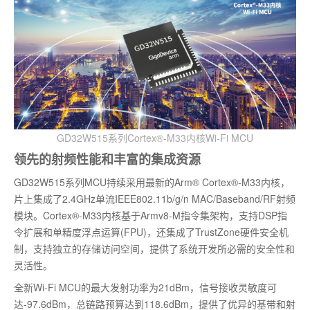
GD32W515系列Cortex®-M33内核Wi-Fi MCU
领先的射频性能和丰富的集成资源
GD32W515系列MCU持续采用最新的Arm® Cortex®-M33内核，
片上集成了2.4GHz单流IEEE802.11b/g/n MAC/Baseband/RF射频
模块。Cortex®-M33内核基于Armv8-M指令集架构，支持DSP指
令扩展和单精度浮点运算(FPU)，还集成了TrustZone硬件安全机
制，支持独立的存储访问空间，提供了系统开发所必需的安全性和
灵活性。
全新Wi-Fi MCU的最大发射功率为21dBm，信号接收灵敏度可
达-97.6dBm，总链路预算达到118.6dBm，提供了优异的基带和射