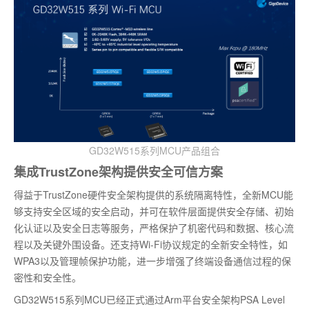
GD32W515系列MCU产品组合
集成TrustZone架构提供安全可信方案
得益于TrustZone硬件安全架构提供的系统隔离特性，全新MCU能
够支持安全区域的安全启动，并可在软件层面提供安全存储、初始
化认证以及安全日志等服务，严格保护了机密代码和数据、核心流
程以及关键外围设备。还支持Wi-Fi协议规定的全新安全特性，如
WPA3以及管理帧保护功能，进一步增强了终端设备通信过程的保
密性和安全性。
GD32W515系列MCU已经正式通过Arm平台安全架构PSA Level