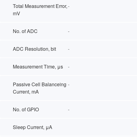
Total Measurement Error,
-
mV
No. of ADC
-
ADC Resolution, bit
-
Measurement Time, μs
-
Passive Cell Balanceing
-
Current, mA
No. of GPIO
-
Sleep Current, μA