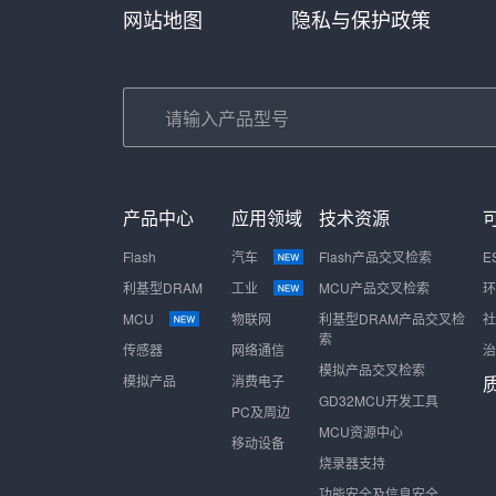
网站地图
隐私与保护政策
产品中心
应用领域
技术资源
Flash
汽车
Flash产品交叉检索
E
利基型DRAM
工业
MCU产品交叉检索
环
MCU
物联网
利基型DRAM产品交叉检
社
索
传感器
网络通信
治
模拟产品交叉检索
模拟产品
消费电子
GD32MCU开发工具
PC及周边
MCU资源中心
移动设备
烧录器支持
功能安全及信息安全