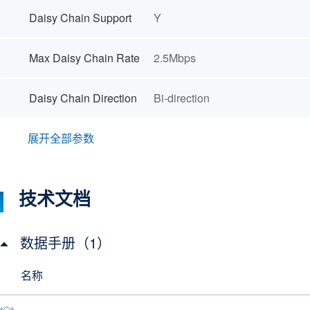
Daisy Chain Support
Y
Max Daisy Chain Rate
2.5Mbps
Daisy Chain Direction
Bi-direction
展开全部参数
技术文档
数据手册（1）
名称