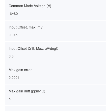
Common Mode Voltage (V)
-6~80
Input Offset, max, mV
0.015
Input Offset Drift, Max, uV/degC
0.6
Max gain error
0.0001
Max gain drift (ppm/°C)
5