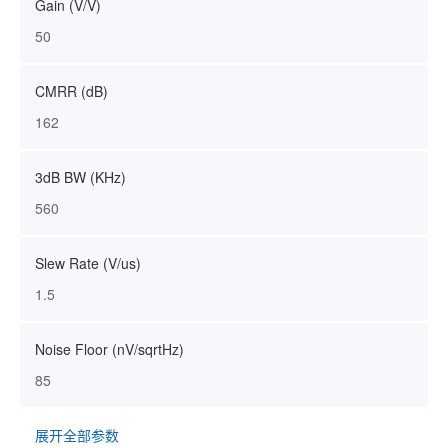
Gain (V/V)
50
CMRR (dB)
162
3dB BW (KHz)
560
Slew Rate (V/us)
1.5
Noise Floor (nV/sqrtHz)
85
展开全部参数