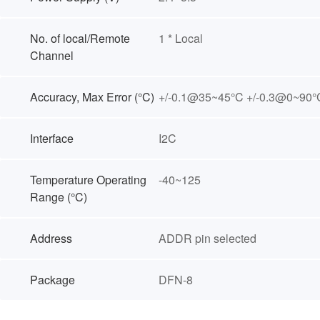
No. of local/Remote
1 * Local
Channel
Accuracy, Max Error (°C)
+/-0.1@35~45°C +/-0.3@0~90°
Interface
I2C
Temperature Operating
-40~125
Range (°C)
Address
ADDR pin selected
Package
DFN-8