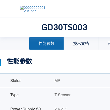
GD30TS003
首页
>
产品中心
>
模拟产品
>
信号链
>
温度与温湿
性能参数
技术文档
性能参数
Status
MP
Type
T-Sensor
Power Supply (V)
2.4~5.5