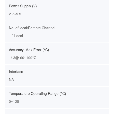
Power Supply (V)
2.7~5.5
No. of local/Remote Channel
1 * Local
Accuracy, Max Error (°C)
+/-3@-60~100°C
Interface
NA
Temperature Operating Range (°C)
0~125