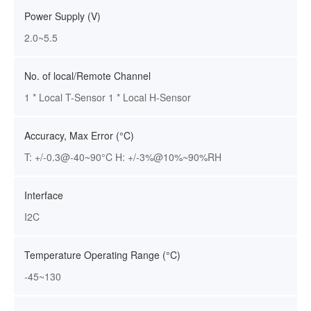
Power Supply (V)
2.0~5.5
No. of local/Remote Channel
1 * Local T-Sensor 1 * Local H-Sensor
Accuracy, Max Error (°C)
T: +/-0.3@-40~90°C H: +/-3%@10%~90%RH
Interface
I2C
Temperature Operating Range (°C)
-45~130