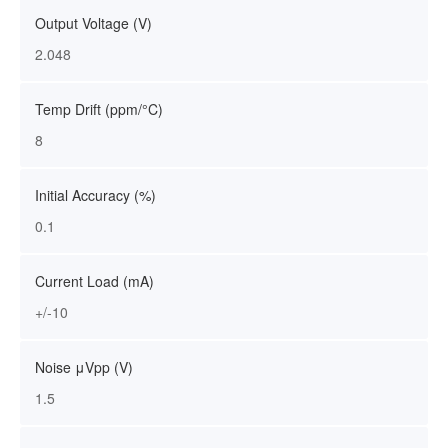
Output Voltage (V)
2.048
Temp Drift (ppm/°C)
8
Initial Accuracy (%)
0.1
Current Load (mA)
+/-10
Noise μVpp (V)
1.5