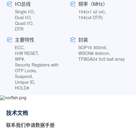
I/O总线
频率（MHz）
Single I/O,
104(x1 x2 x4),
Dual I/O,
104(x4 DTR)
Quad I/O,
DTR
主要特性
封装
ECC,
SOP16 300mil,
H/W RESET,
WSON8 8x6mm,
WP#,
TFBGA24 5x5 ball array
Security Registers with
OTP Locks,
Suspend,
Unique ID,
HOLD#
技术文档
联系我们申请数据手册