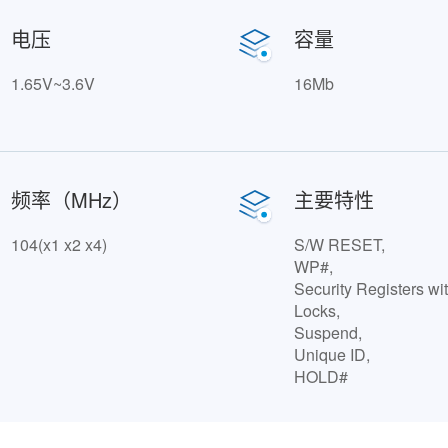
电压
容量
1.65V~3.6V
16Mb
频率（MHz）
主要特性
104(x1 x2 x4)
S/W RESET,
WP#,
Security Registers w
Locks,
Suspend,
Unique ID,
HOLD#