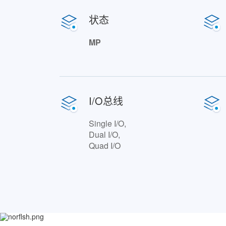
状态
MP
I/O总线
Single I/O,
Dual I/O,
Quad I/O