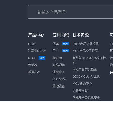
产品中心
应用领域
技术资源
Flash
汽车
Flash产品交叉检索
E
利基型DRAM
工业
MCU产品交叉检索
环
MCU
物联网
利基型DRAM产品交叉检
社
索
传感器
网络通信
治
模拟产品交叉检索
模拟产品
消费电子
GD32MCU开发工具
PC及周边
MCU资源中心
移动设备
烧录器支持
功能安全及信息安全