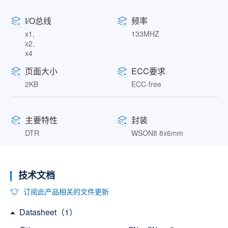
I/O总线
频率
x1,
133MHZ
x2,
x4
页面大小
ECC要求
2KB
ECC-free
主要特性
封装
DTR
WSON8 8x6mm
技术文档
订阅此产品相关的文件更新
Datasheet（1）