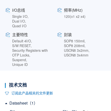
I/O总线
频率(MHz)
Single I/O,
120(x1 x2 x4)
Dual I/O,
Quad I/O
主要特性
封装
Default 4I/O,
SOP8 150mil,
S/W RESET,
SOP8 208mil,
Security Registers with
USON8 3x2mm,
OTP Locks,
USON8 3x4mm
Suspend,
Unique ID
技术文档
订阅此产品相关的文件更新
Datasheet（1）