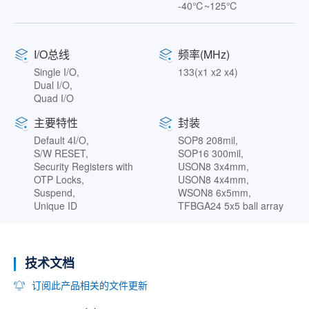
-40℃~125℃
I/O总线
频率(MHz)
Single I/O,
133(x1 x2 x4)
Dual I/O,
Quad I/O
主要特性
封装
Default 4I/O,
SOP8 208mil,
S/W RESET,
SOP16 300mil,
Security Registers with
USON8 3x4mm,
OTP Locks,
USON8 4x4mm,
Suspend,
WSON8 6x5mm,
Unique ID
TFBGA24 5x5 ball array
技术文档
订阅此产品相关的文件更新