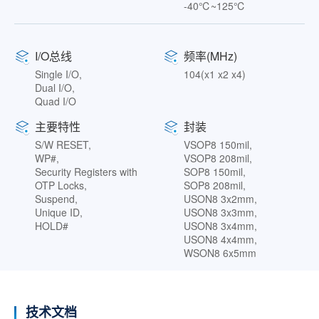
-40℃~125℃
I/O总线
频率(MHz)
Single I/O,
104(x1 x2 x4)
Dual I/O,
Quad I/O
主要特性
封装
S/W RESET,
VSOP8 150mil,
WP#,
VSOP8 208mil,
Security Registers with
SOP8 150mil,
OTP Locks,
SOP8 208mil,
Suspend,
USON8 3x2mm,
Unique ID,
USON8 3x3mm,
HOLD#
USON8 3x4mm,
USON8 4x4mm,
WSON8 6x5mm
技术文档