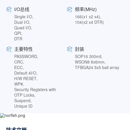
I/O总线
频率(MHz)
Single I/O,
166(x1 x2 x4),
Dual I/O,
104(x2 x4 DTR)
Quad I/O,
QPI,
DTR
主要特性
封装
PASSWORD,
SOP16 300mil,
CRC,
WSON8 8x6mm,
ECC,
TFBGA24 5x5 ball array
Default 4I/O,
H/W RESET,
WP#,
Security Registers with
OTP Locks,
Suspend,
Unique ID