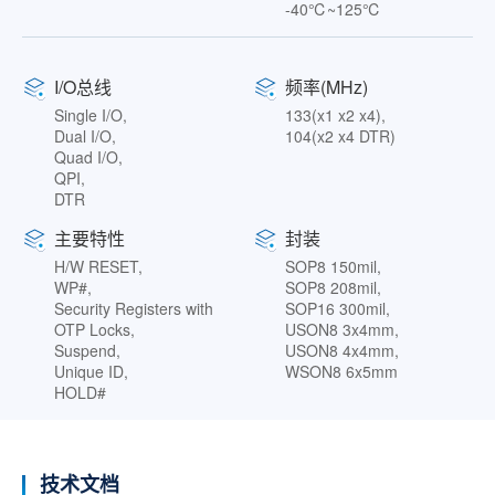
-40℃~125℃
I/O总线
频率(MHz)
Single I/O,
133(x1 x2 x4),
Dual I/O,
104(x2 x4 DTR)
Quad I/O,
QPI,
DTR
主要特性
封装
H/W RESET,
SOP8 150mil,
WP#,
SOP8 208mil,
Security Registers with
SOP16 300mil,
OTP Locks,
USON8 3x4mm,
Suspend,
USON8 4x4mm,
Unique ID,
WSON8 6x5mm
HOLD#
技术文档