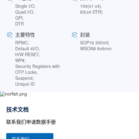
Single I/O,
104(x1 x4),
Quad I/O,
60(x4 DTR)
QPI,
DTR
主要特性
封装
RPMC,
SOP16 300mil,
Default 4I/O,
WSON8 8x6mm
H/W RESET,
WP#,
Security Registers with
OTP Locks,
Suspend,
Unique ID
技术文档
联系我们申请数据手册
联系我们