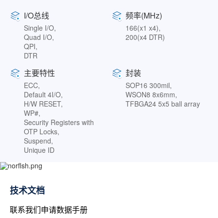
I/O总线
频率(MHz)
Single I/O,
166(x1 x4),
Quad I/O,
200(x4 DTR)
QPI,
DTR
主要特性
封装
ECC,
SOP16 300mil,
Default 4I/O,
WSON8 8x6mm,
H/W RESET,
TFBGA24 5x5 ball array
WP#,
Security Registers with
OTP Locks,
Suspend,
Unique ID
技术文档
联系我们申请数据手册