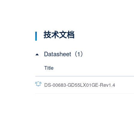
技术文档
Datasheet（1）
Title
DS-00683-GD55LX01GE-Rev1.4