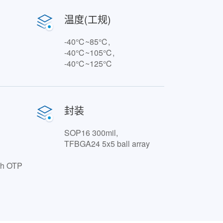
温度(工规)
-40℃~85℃,
-40℃~105℃,
-40℃~125℃
封装
SOP16 300mil,
TFBGA24 5x5 ball array
ith OTP