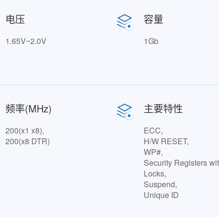
电压
容量
1.65V~2.0V
1Gb
频率(MHz)
主要特性
200(x1 x8),
ECC,
200(x8 DTR)
H/W RESET,
WP#,
Security Registers w
Locks,
Suspend,
Unique ID