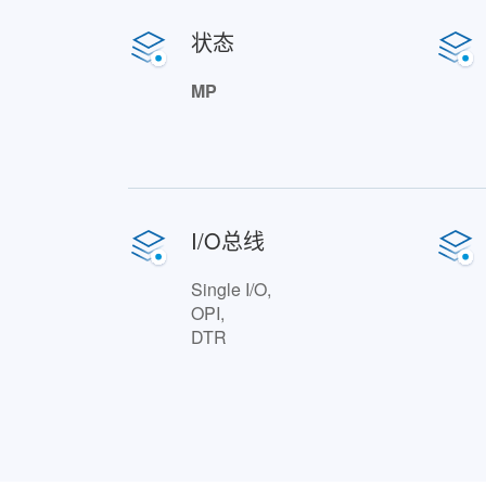
状态
MP
I/O总线
Single I/O,
OPI,
DTR