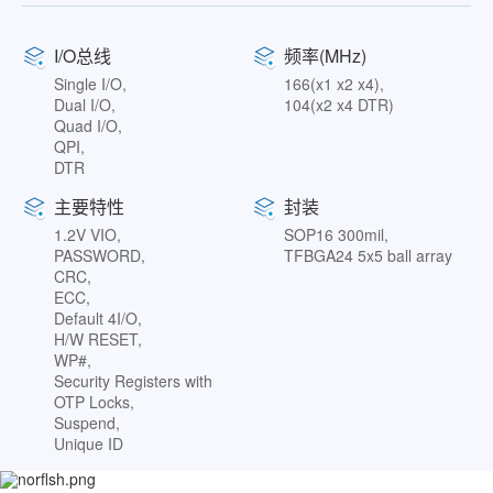
I/O总线
频率(MHz)
Single I/O,
166(x1 x2 x4),
Dual I/O,
104(x2 x4 DTR)
Quad I/O,
QPI,
DTR
主要特性
封装
1.2V VIO,
SOP16 300mil,
PASSWORD,
TFBGA24 5x5 ball array
CRC,
ECC,
Default 4I/O,
H/W RESET,
WP#,
Security Registers with
OTP Locks,
Suspend,
Unique ID