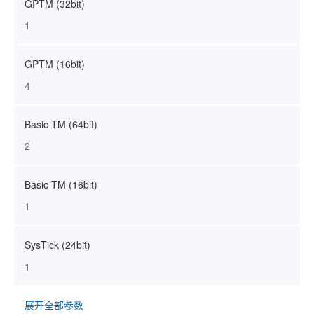
GPTM (32bit)
1
GPTM (16bit)
4
Basic TM (64bit)
2
Basic TM (16bit)
1
SysTick (24bit)
1
展开全部参数