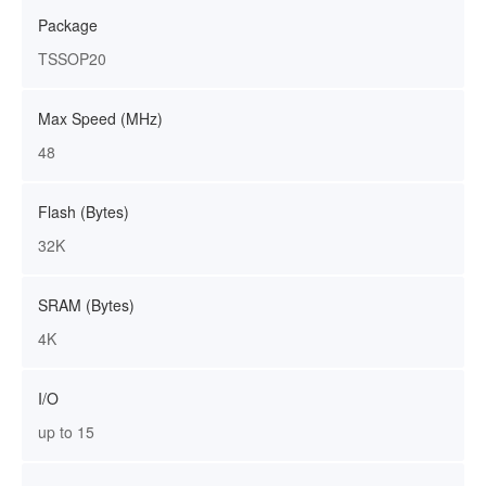
Package
TSSOP20
Max Speed (MHz)
48
Flash (Bytes)
32K
SRAM (Bytes)
4K
I/O
up to 15