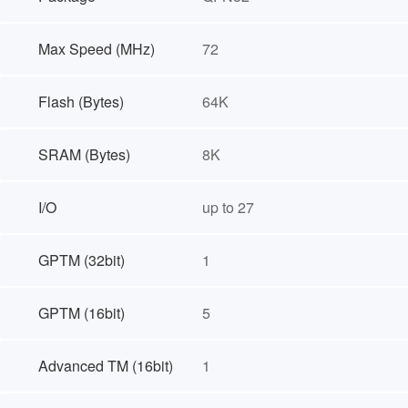
Max Speed (MHz)
72
Flash (Bytes)
64K
SRAM (Bytes)
8K
I/O
up to 27
GPTM (32bit)
1
GPTM (16bit)
5
Advanced TM (16bit)
1