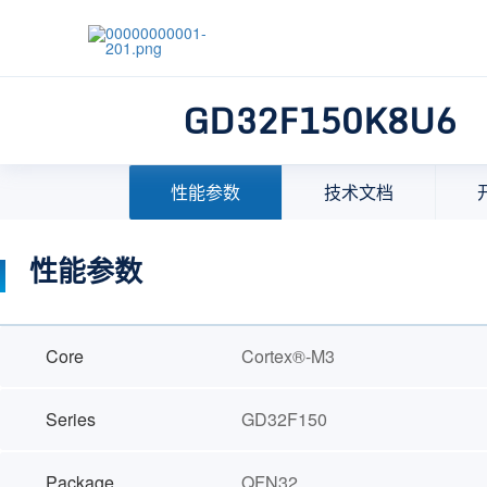
GD32F150K8U6
首页
>
产品中心
>
32位微控制器(MCU)
>
MCU选择
性能参数
技术文档
性能参数
Core
Cortex®-M3
Series
GD32F150
Package
QFN32