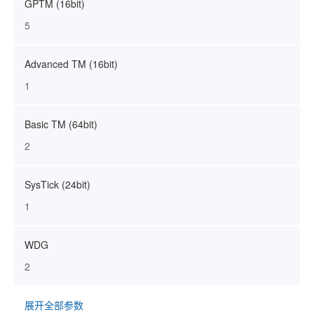
GPTM (16bit)
5
Advanced TM (16bit)
1
Basic TM (64bit)
2
SysTick (24bit)
1
WDG
2
展开全部参数