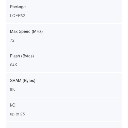
Package
LQFP32
Max Speed (MHz)
72
Flash (Bytes)
64K
SRAM (Bytes)
8K
I/O
up to 25