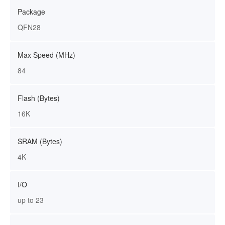
Package
QFN28
Max Speed (MHz)
84
Flash (Bytes)
16K
SRAM (Bytes)
4K
I/O
up to 23