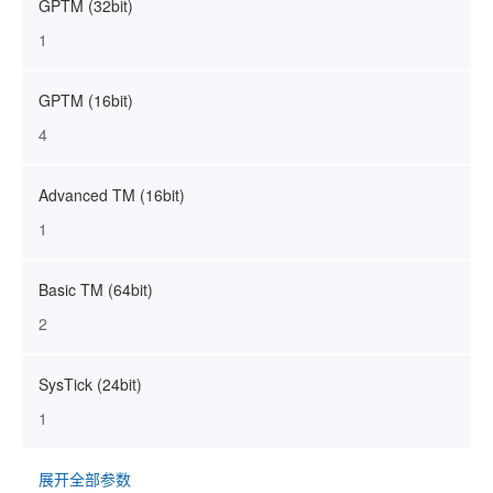
GPTM (32bit)
1
GPTM (16bit)
4
Advanced TM (16bit)
1
Basic TM (64bit)
2
SysTick (24bit)
1
展开全部参数