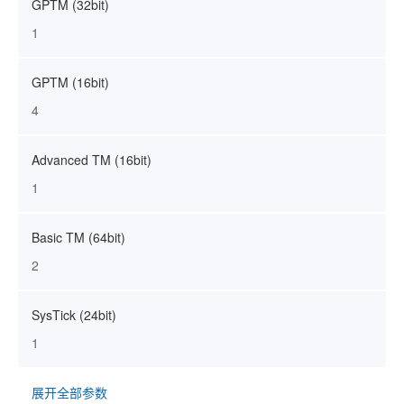
GPTM (32bit)
1
GPTM (16bit)
4
Advanced TM (16bit)
1
Basic TM (64bit)
2
SysTick (24bit)
1
展开全部参数