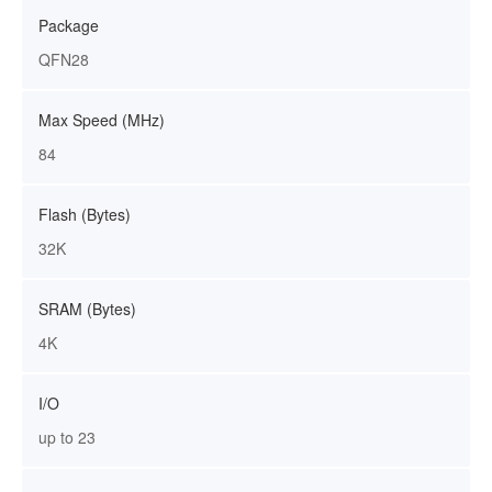
Package
QFN28
Max Speed (MHz)
84
Flash (Bytes)
32K
SRAM (Bytes)
4K
I/O
up to 23