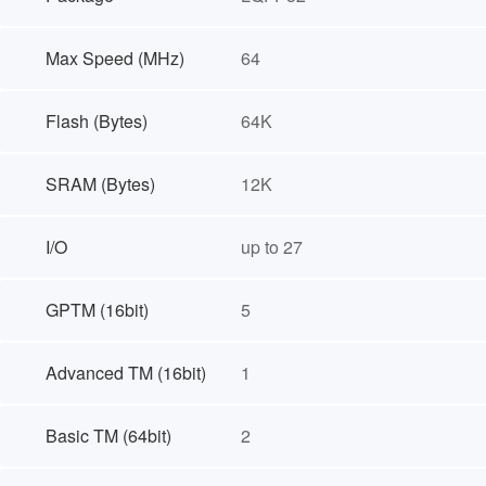
Max Speed (MHz)
64
Flash (Bytes)
64K
SRAM (Bytes)
12K
I/O
up to 27
GPTM (16bit)
5
Advanced TM (16bit)
1
Basic TM (64bit)
2