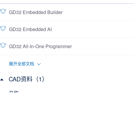
GD32 Embedded Builder
GD32 Embedded AI
GD32 All-In-One Programmer
展开全部文档
CAD资料（1）
名称
GD32L235xx CAD Resources