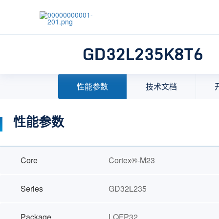
GD32L235K8T6
首页
>
产品中心
>
32位微控制器(MCU)
>
MCU选择
性能参数
技术文档
性能参数
Core
Cortex®-M23
Series
GD32L235
Package
LQFP32