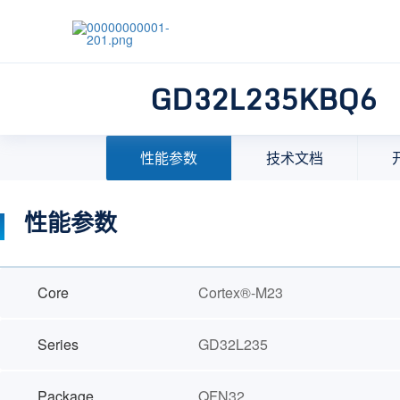
GD32L235KBQ6
首页
>
产品中心
>
32位微控制器(MCU)
>
MCU选择
性能参数
技术文档
性能参数
Core
Cortex®-M23
Series
GD32L235
Package
QFN32