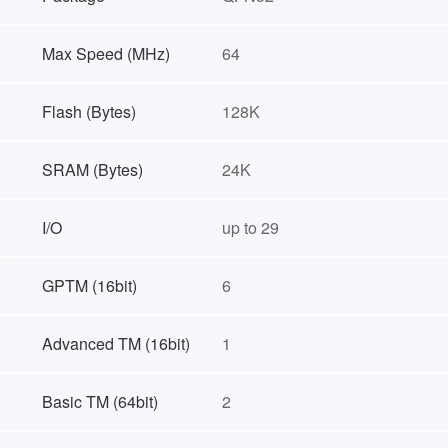
Max Speed (MHz)
64
Flash (Bytes)
128K
SRAM (Bytes)
24K
I/O
up to 29
GPTM (16bit)
6
Advanced TM (16bit)
1
Basic TM (64bit)
2