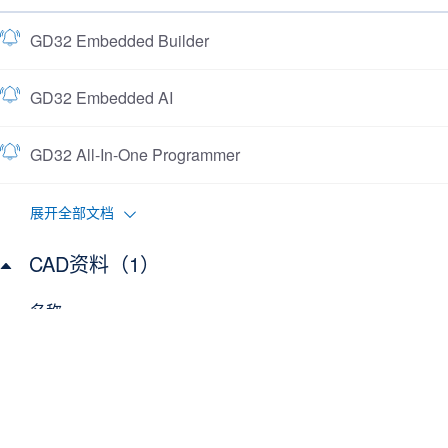
GD32 Embedded Builder
GD32 Embedded AI
GD32 All-In-One Programmer
展开全部文档
CAD资料（1）
名称
GD32L235xx CAD Resources