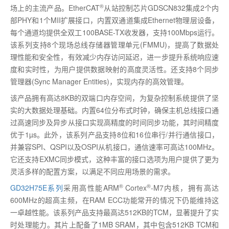
®
场上的主流产品。
EtherCAT
从站控制芯片
GDSCN832
集成
2
个内
部
PHY
和
1
个
MII
扩展接口，内置双通道集成
Ethernet
物理层设备，
每个通道均提供全双工
100BASE-TX
收发器，支持
100Mbps
运行。
该系列支持
8
个现场总线存储器管理单元
(FMMU)
，提高了数据处
理性能和安全性，有效减少内存访问延迟，进一步提升系统响应速
度和实时性，为用户提供数据映射的高度灵活性。还支持
8
个同步
管理器
(Sync Manager Entities)
，实现内存的高效管理。
该产品拥有高达
8KB
的双端口内存空间，为复杂控制系统提供了坚
实的大数据处理基础。内置
64
位分布式时钟，确保主机总线接口通
过高速同步及异步从接口实现高精度的时间同步功能，其时间精度
优于
1µs
。此外，该系列产品支持
8
位和
16
位串行
/
并行通信接口，
并兼容
SPI
、
QSPI
以及
OSPI
从机接口，通信速率可高达
100MHz
。
它还支持
EXMC
同步模式，这种丰富的接口选项为用户提供了更为
灵活多样的配置方案，以满足不同应用场景的需求。
®
®
GD32H75E
系列
采用高性能
ARM
Cortex
-M7
内核，拥有高达
600MHz
的超高主频，在
RAM ECC
功能常开的情况下仍能维持这
一卓越性能。该系列产品支持最高达
512KB
的
TCM
，显著提升了实
时处理能力。其片上配备了
1MB SRAM
，其中包含
512KB TCM
和