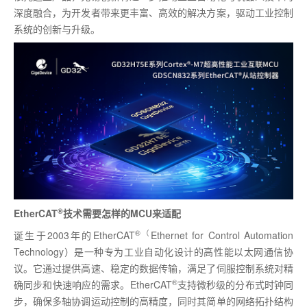
深度融合，为开发者带来更丰富、高效的解决方案，驱动工业控制
系统的创新与升级。
®
EtherCAT
技术需要怎样的
MCU
来适配
®
（
诞生于
2003
年的
EtherCAT
Ethernet for Control Automation
Technology
）
是一种专为工业自动化设计的高性能以太网通信协
议。它通过提供高速、稳定的数据传输，满足了伺服控制系统对精
®
确同步和快速响应的需求。
EtherCAT
支持微秒级的分布式时钟同
步，确保多轴协调运动控制的高精度，同时其简单的网络拓扑结构