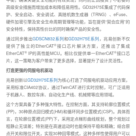
高级安全措施而增加成本和降低易用性。
GD32H75E
集成了代码保
护、安全启动、安全调试、真随机数生成器（
TRNG
）、
eFuse
、
硬件加密引擎及安全生命周期管理等功能，旨在提供“契合应用”的
安全特性，保持高性价比的同时确保产品的安全性。
通过同步推出
GDSCN832
系列
和
GD32H75E
系列
，兆易创新不仅
®
提供了独立的
EtherCAT
接口芯片解决方案，还推出了集成
®
®
EtherCAT
I
P
的高性能
MCU
。相比仅提供单一
EtherCAT
接口芯
片，这一策略为客户带来了更多选择，显著提升了设计灵活性。
打造更强的伺服电机驱动
兆易创新以
GD32H75E
系列
为核心打造了伺服电机驱动应用方案，
采用标准
CIA402
协议，通过
TwinCAT
进行实时控制，可广泛适用
于机器人、数控车床、自动化生产线、机械臂等应用领域。
这个方案具备了多种强大特性。在控制方面，其支持轮廓位置模式
(PP)
，
30
种原点回归模式
(HM)
和循环同步位置模式
(CSP)
。具体而
言，在轮廓位置模式
(PP)
下，采用定点梯形曲线规划，整个规划过
程静止无误差；特别是在高速运动时也能保持平稳和精确；结合原
点开关和限位开关，实现
30
种回零模式，这种多样性使得用户可以