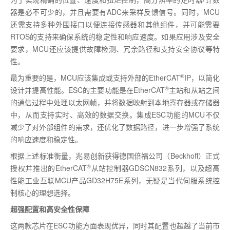
器是必不可少的，并且需要有
ADC
来采样反馈信号。同时，
MCU
还需支持多种外围接口以便连接传感器和其他组件，并可能需要
RTOS
的支持来确保系统的稳定性和响应速度。如果应用涉及安全
要求，
MCU
还应该提供故障检测、冗余路径和支持安全协议等特
性。
®
最为重要的是，
MCU
应该集成或支持外部的
EtherCAT
IP
，以简化
®
设计并提高性能。
ESC
的主要功能是在
EtherCAT
主站和从站之间
的通信过程中处理以太网帧，并将数据映射到本地寄存器或存储器
中，从而支持实时、高效的数据交换。集成
ESC
功能的
MCU
不仅
减少了对外部组件的需求，还优化了数据路径，进一步增强了系统
的响应速度和稳定性。
根据上述标准衡量，兆易创新获得德国倍福公司（
Beckhoff
）正式
®
授权并推出的
EtherCAT
从站控制器
GDSCN832
系列，以及超高
性能工业互联
MCU
产品
GD32H75E
系列，无疑是当代伺服系统控
制核心的理想选择。
超强配置和高安全性保障
这两款芯片在
ESC
功能方面表现优异，同时其配置也超越了当前市