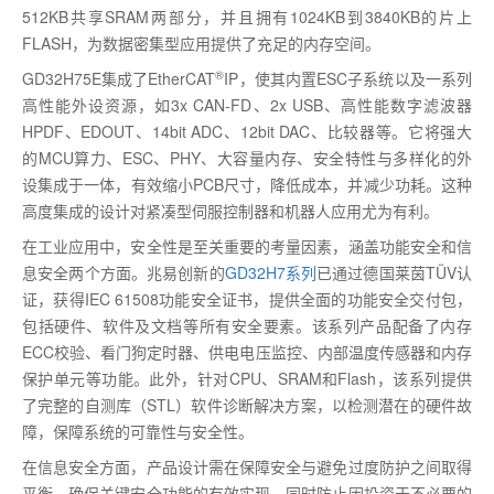
512KB
共享
SRAM
两部分，并且拥有1024KB
到
3840KB
的片上
FLASH
，为数据密集型应用提供了充足的内存空间。
®
GD32H75E
集成了
EtherCAT
IP
，使其内置
ESC
子系统以及一系列
高性能外设资源，如
3x CAN-FD
、
2x USB
、高性能数字滤波器
HPDF
、
EDOUT
、
14bit ADC
、
12bit DAC
、比较器等。它将强大
的
MCU
算力、
ESC
、
PHY
、大容量内存、安全特性与多样化的外
设集成于一体，有效缩小
PCB
尺寸，降低成本，并减少功耗。这种
高度集成的设计对紧凑型伺服控制器和机器人应用尤为有利。
在工业应用中，安全性是至关重要的考量因素，涵盖功能安全和信
息安全两个方面。兆易创新的
GD32H7
系列
已通过德国莱茵
TÜV
认
证，获得
IEC 61508
功能安全证书，提供全面的功能安全交付包，
包括硬件、软件及文档等所有安全要素。该系列产品配备了内存
ECC
校验、看门狗定时器、供电电压监控、内部温度传感器和内存
保护单元等功能。此外，针对
CPU
、
SRAM
和
Flash
，该系列提供
了完整的自测库（
STL
）软件诊断解决方案，以检测潜在的硬件故
障，保障系统的可靠性与安全性。
在信息安全方面，产品设计需在保障安全与避免过度防护之间取得
平衡，确保关键安全功能的有效实现，同时防止因投资于不必要的