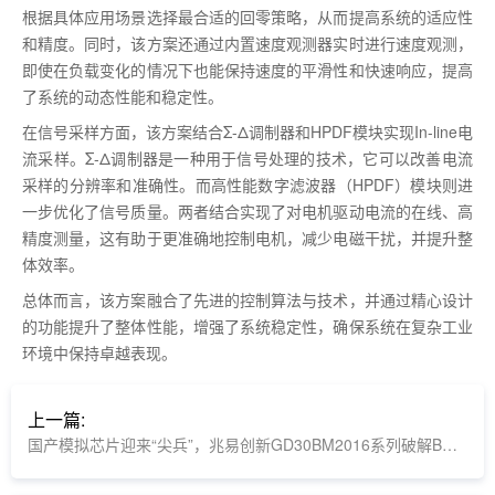
根据具体应用场景选择最合适的回零策略，从而提高系统的适应性
和精度。同时，该方案还通过内置速度观测器实时进行速度观测，
即使在负载变化的情况下也能保持速度的平滑性和快速响应，提高
了系统的动态性能和稳定性。
在信号采样方面，该方案结合
Σ
-
Δ调制器和
HPDF
模块实现
In-line
电
流采样。Σ
-
Δ调制器是一种用于信号处理的技术，它可以改善电流
采样的分辨率和准确性。而高性能数字滤波器（
HPDF
）模块则进
一步优化了信号质量。两者结合实现了对电机驱动电流的在线、高
精度测量，这有助于更准确地控制电机，减少电磁干扰，并提升整
体效率。
总体而言，该方案融合了先进的控制算法与技术，并通过精心设计
的功能提升了整体性能，增强了系统稳定性，确保系统在复杂工业
环境中保持卓越表现。
上一篇:
国产模拟芯片迎来“尖兵”，兆易创新GD30BM2016系列破解BMS AFE四大痛点