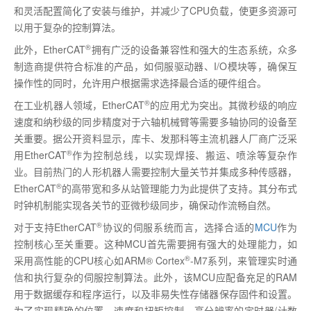
和灵活配置简化了安装与维护，并减少了
CPU
负载，使更多资源可
以用于复杂的控制算法。
®
此外，
EtherCAT
拥有广泛的设备兼容性和强大的生态系统，众多
制造商提供符合标准的产品，如伺服驱动器、
I/O
模块等，确保互
操作性的同时，允许用户根据需求选择最合适的硬件组合。
®
在工业机器人领域，
EtherCAT
的应用尤为突出。其微秒级的响应
速度和纳秒级的同步精度对于六轴机械臂等需要多轴协同的设备至
关重要。据公开资料显示，库卡、发那科等主流机器人厂商广泛采
®
用
EtherCAT
作为控制总线，以实现焊接、搬运、喷涂等复杂作
业。目前热门的人形机器人需要控制大量关节并集成多种传感器，
®
EtherCAT
的高带宽和多从站管理能力为此提供了支持。其分布式
时钟机制能实现各关节的亚微秒级同步，确保动作流畅自然。
®
对于支持
EtherCAT
协议的伺服系统而言，选择合适的
MCU
作为
控制核心至关重要。这种
MCU
首先需要拥有强大的处理能力，如
®
采用高性能的
CPU
核心如
ARM
®
Cortex
-M7
系列，来管理实时通
信和执行复杂的伺服控制算法。此外，该
MCU
应配备充足的
RAM
用于数据缓存和程序运行，以及非易失性存储器保存固件和设置。
为了实现精确的位置、速度和扭矩控制，高分辨率的定时器
/
计数