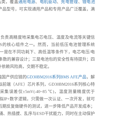
品类，覆盖
通用电源
、
电机驱动
、
充电管理
、
锂电池
0+产品型号，可实现通用产品和专用产品广泛覆盖，满
芯片负责高精度地采集电芯电压、温度及电流等关键信
S的核心组件之一。然而，当前低压电池管理系统
：一是在不同功耗下、高低温等条件下，电芯电压/电
多串数的兼容设计；三是电池包的安全性有待提升；四
外依赖风险高，交期不稳定。
纯国产供应链的
GD30BM2016系列BMS AFE产品
，解
端（AFE）芯片系列，GD30BM2016系列核心特
差仅±5mV(-40~85 ℃)，温度测量精度优于
套模拟IP+数字逻辑，只需做一次认证、一次开发，就可
免后期反复做硬件的测试，进一步降低产品开发成本；
浪涌、热插拔、乱序与ESD干扰能力，同时在主动保护