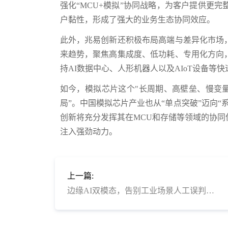
强化“MCU+模拟”协同战略，为客户提供更
户黏性，形成了强大的业务生态协同效应。
此外，兆易创新还积极布局高端与差异化市场
来趋势，聚焦高集成度、低功耗、专用化方向
持AI数据中心、人形机器人以及AIoT设备等
如今，模拟芯片这个"长周期、高壁垒、慢变
局”。中国模拟芯片产业也从“单点突破”迈向
创新将充分发挥其在MCU和存储等领域的协
注入强劲动力。
上一篇:
边缘AI双模态，告别工业场景人工误判！兆易创新多芯片融合方案让磁瓦缺陷无处可藏