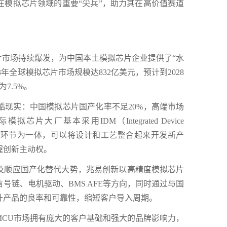
在模拟芯片领域的重要“尖兵”，助力其在高价值赛道
片市场持续爆发，为中国本土模拟芯片企业提供了“水
2023年全球模拟芯片市场规模达832亿美元，预计到2028
7.5%。
酷现实：中国模拟芯片国产化率不足20%，高端市场
大厂基本采用IDM（Integrated Device
造—封测”环节为一体，可以将设计和工艺整合起来开发新产
握创新主动权。
及顺应国产化替代大势，兆易创新以高精度模拟芯片
号链、电机驱动、BMS AFE等方向，同时通过与国
升产品的良率和可靠性，缩短客户导入周期。
MCU市场拥有庞大的客户基础和强大的品牌影响力，