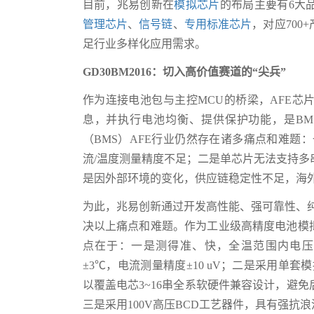
目前，兆易创新在
模拟芯片
的布局主要有6大
管理芯片
、
信号链
、
专用标准芯片
，对应70
足行业多样化应用需求。
GD30BM2016：切入高价值赛道的“尖兵”
作为连接电池包与主控MCU的桥梁，AFE
息，并执行电池均衡、提供保护功能，是BM
（BMS）AFE行业仍然存在诸多痛点和难题
流/温度测量精度不足；二是单芯片无法支持
是因外部环境的变化，供应链稳定性不足，海
为此，兆易创新通过开发高性能、强可靠性、
决以上痛点和难题。作为工业级高精度电池模拟前
点在于：一是测得准、快，全温范围内电压采集误
±3℃，电流测量精度±10 uV；二是采用单
以覆盖电芯3~16串全系软硬件兼容设计，避
三是采用100V高压BCD工艺器件，具有强抗