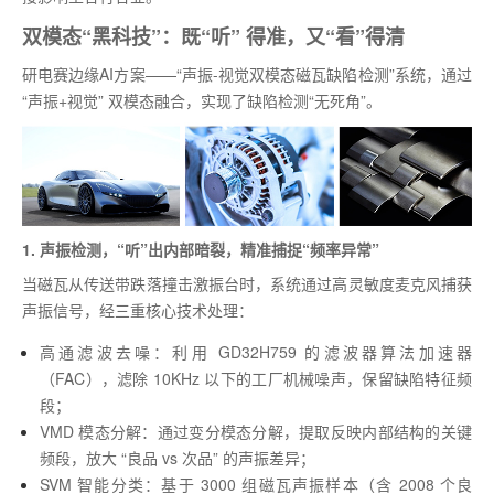
双模态“黑科技”：既“听” 得准，又“看”得清
研电赛边缘AI方案——“声振-视觉双模态磁瓦缺陷检测”系统，通过
“声振+视觉” 双模态融合，实现了缺陷检测“无死角”。
1. 声振检测，“听”出内部暗裂，精准捕捉“频率异常”
当磁瓦从传送带跌落撞击激振台时，系统通过高灵敏度麦克风捕获
声振信号，经三重核心技术处理：
高通滤波去噪：利用 GD32H759 的滤波器算法加速器
（FAC），滤除 10KHz 以下的工厂机械噪声，保留缺陷特征频
段；
VMD 模态分解：通过变分模态分解，提取反映内部结构的关键
频段，放大 “良品 vs 次品” 的声振差异；
SVM 智能分类：基于 3000 组磁瓦声振样本（含 2008 个良