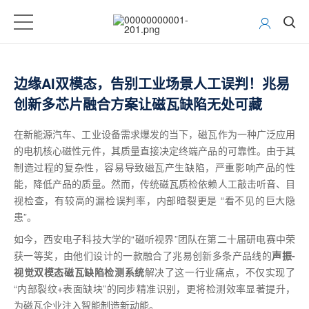
边缘AI双模态，告别工业场景人工误判！兆易
创新多芯片融合方案让磁瓦缺陷无处可藏
在新能源汽车、工业设备需求爆发的当下，磁瓦作为一种广泛应用
的电机核心磁性元件，其质量直接决定终端产品的可靠性。由于其
制造过程的复杂性，容易导致磁瓦产生缺陷，严重影响产品的性
能，降低产品的质量。然而，传统磁瓦质检依赖人工敲击听音、目
视检查，有较高的漏检误判率，内部暗裂更是 “看不见的巨大隐
患”。
如今，西安电子科技大学的“磁听视界”团队在第二十届研电赛中荣
获一等奖，由他们设计的一款融合了兆易创新多条产品线的
声振-
视觉双模态磁瓦缺陷检测系统
解决了这一行业痛点，不仅实现了
“内部裂纹+表面缺块”的同步精准识别，更将检测效率显著提升，
为磁瓦企业注入智能制造新动能。