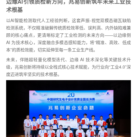
边缘AI引领质检新方向，兆易创新筑牢未来工业技
术根基
以AI智能检测取代人工经验判断，这套声振-视觉双模态磁瓦缺陷
检测系统，不仅精准破解传统质检效率低、误判高、内外缺陷难兼
顾的核心痛点，更清晰标定了工业检测的未来方向——以边缘侧
AI 为技术核心，深度融合多模态感知能力，将“精准、高效、低成
本”的质检效能，切实延伸至每一条工业生产线。
未来，伴随超轻量化模型迭代、边缘 AI 技术深化等关键技术升
级，兆易创新将持续以全栈式核心技术赋能，为行业向“工业4.0”深
度迈进筑牢坚实的技术根基。