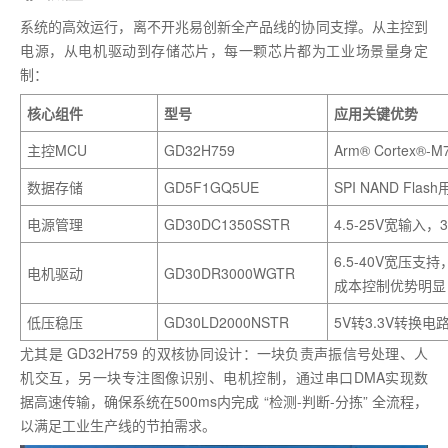
系统的高效运行，离不开兆易创新全产品线的协同支撑。从主控到
电源，从电机驱动到存储芯片，每一颗芯片都为工业场景量身定
制：
核心组件
型号
应用
关键优势
主控MCU
GD32H759
Arm® Cortex
数据存储
GD5F1GQ5UE
SPI NAND Fl
电源管理
GD30DC1350SSTR
4.5-25V宽输
6.5-40V宽压支持
电机驱动
GD30DR3000WGTR
成本控制优势明显
低压稳压
GD30LD2000NSTR
5V转3.3V转换
尤其是 GD32H759 的双核协同设计：一块负责声振信号处理、人
机交互，另一块专注图像识别、电机控制，通过串口DMA实现数
据高速传输，确保系统在500ms内完成 “检测-判断-分拣” 全流程，
以满足工业生产线的节拍需求。