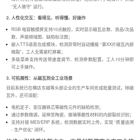
“无人值守” 运行。
2. 人性化交互：看得见、听得懂、好操作
RGB 电容触摸屏支持10点触控，实时显示磁瓦总数、良品/次品
数、声振频域图、缺陷标注图；
嵌入TTS语音合成模块，检测异常时自动播报 “第XX片磁瓦内部
暗裂”，工人无需紧盯屏幕；
多级菜单支持传送带速度调节、检测参数配置，工人10分钟即
可上手操作。
3. 可拓展性：从磁瓦到全工业场景
目前系统已在横店东磁等头部企业的生产车间完成批量测试，除磁
瓦外，还可适配：
电机定子、变压器铁芯等磁性元件的缺陷检测；
通过参数微调，延伸至陶瓷、玻璃等脆性材料的内部裂纹识别；
支持对接 MES/ERP 系统，检测数据实时上传，实现 “质量追溯
- 生产优化” 闭环。