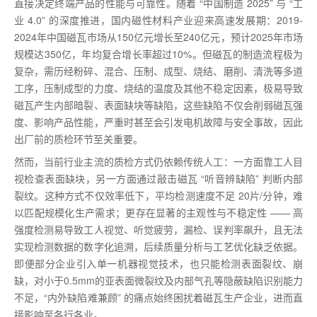
直接决定终端产品的性能与可靠性。随着 “中国制造 2025” 与 “工
业 4.0” 的深度推进，国内磁性材料产业迎来高速发展期：2019-
2024年中国磁瓦市场从150亿元增长至240亿元，预计2025年市场
规模达350亿，年均复合增长率超过10%。但磁瓦的制造流程极为
复杂，需历经粉碎、混合、压制、成型、烧结、磨削、清洗等多道
工序，压制成型的力度、烧结的温度及其他不稳定因素，极易导致
磁瓦产生内部暗裂、表面缺块等缺陷，这些缺陷不仅会削弱磁瓦强
度、影响产品性能，严重时甚至会引发电机故障与安全事故，因此
出厂前的质检环节至关重要。
然而，当前行业主流的质检方式仍依赖传统人工：一方面靠工人目
视检查表面缺块，另一方面通过敲击磁瓦 “听音辨缺陷” 判断内部
裂纹。这种方式不仅效率低下，平均检测速度不足 20片/分钟，难
以匹配规模化生产需求；更存在显著的主观性与不稳定性 —— 高
强度检测易导致工人视觉、听觉疲劳，漏检、误判率飙升，且无法
实现检测数据的数字化追溯，后续质量分析与工艺优化缺乏依据。
即便部分企业引入单一机器视觉技术，也只能检测表面裂纹、崩
缺，对小于0.5mm的亚表面微裂纹及内部气孔等隐蔽缺陷识别能力
不足，“内外缺陷难兼顾” 的痛点始终困扰着磁瓦生产企业，进而直
接影响至各行各业。