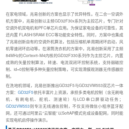
在家电领域，兆易创新的方案也显示了优异特性。在二合一空调外
机方案中，兆易创新以主频GD32F30x系列为主控芯片，专门针对
空调外机双电机和PFC单芯片应用。为保证家电设备的可靠性，其
还内置 FLASH/SRAM ECC等功能安全特性。同时，方案中也集成
了兆易创新自有的空调外机算法，包括压缩机单周期闭环启动，风
机零速闭环启动等。在滚筒洗衣机的方案中，兆易创新采用了主频
84MHz的Cortex®-M4内核的GD32F330系列作为主控芯片，内置
成熟的矢量控制算法，转速、电流双闭环控制系统，支持弱磁控
制、id=0控制等多种矢量控制策略，可实现滑膜观测器无传感器控
制。
在洗地机领域，兆易创新推出GD32F5与GD32VW553双芯片一体
方案：
GD32F5
依托丰富片上资源，承担多类电机控制（含无刷电
机、有刷电机、舵机、测速轮）与LCD串口屏驱动任务；
GD32VW553
则专注无线通信控制，不仅支持微信小程序蓝牙配
网，还可通过阿里云“云智能”以SoftAP模式完成设备配网，同时能
实现电机启停操作演示。