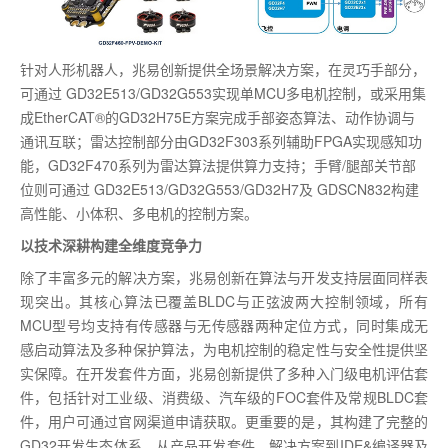
针对人形机器人，兆易创新提供全场景解决方案，在灵巧手部分，
可通过 GD32E513/GD32G553实现单MCU多电机控制，或采用集
成EtherCAT®的GD32H75E方案完成手部姿态算法、动作协调与
通讯互联；雷达控制部分由GD32F303系列辅助FPGA实现感知功
能，GD32F470系列为雷达算法提供算力支持；手臂/腿部关节部
位则可通过 GD32E513/GD32G553/GD32H7及 GDSCN832构建
高性能、小体积、多电机的控制方案。
以技术深耕构建全维度竞争力
除了丰富多元的解决方案，兆易创新在算法与开发支持层面同样表
现突出。其核心算法已覆盖BLDC与正弦波两大控制领域，所有
MCU型号均支持有传感器与无传感器两种定位方式，同时集成无
感启动算法及多种保护算法，为电机控制的稳定性与安全性提供坚
实保障。在开发套件方面，兆易创新提供了多种入门级电机评估套
件，包括针对工业级、消费级、汽车级的FOC套件及常规BLDC套
件，用户可通过官网渠道申请获取。更重要的是，其构建了完整的
GD32开发生态体系，从产品开发套件、解决方案到IDE&编译器及