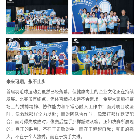
未来可期，永不止步
首届羽毛球运动会虽然已经落幕，但健康向上的企业文化正在持续
发展。比赛虽有终点，但体育精神永远不会退场。希望大家能把赛
场上的拼搏精神、协作能力和平常心融入工作中：面对项目攻坚
时，像救球那样全力以赴；面对团队协作时，像双打那样默契配
合；面对得失成败时，像赛后握手那样豁达从容。正如决赛所展现
的：真正的胜利，不在于击败对手，而在于超越自我；真正的强
大，不在于个人独秀，而在于携手共进。