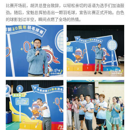
比赛开场前，胡洪总登台致辞，以轻松亲切的话语为选手们加油鼓
劲。随后，宝魁总挥拍击出一颗羽毛球，宣告比赛正式开始。白色
的球影划过半空，瞬间点燃了全场的热情。