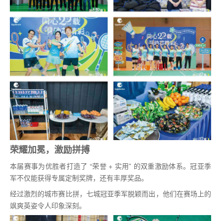
荣耀加冕，激励拼搏
本届赛事为优胜者打造了 “荣誉 + 实用” 的双重激励体系。冠亚季
军不仅能获得专属定制奖牌，还有丰厚奖品。
经过激烈的城市赛比拼，七城冠亚季军脱颖而出，他们在赛场上的
飒爽英姿令人印象深刻。