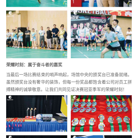
荣耀时刻：属于奋斗者的嘉奖
当最后一场比赛结束的哨声响起，场馆中央的颁奖台已准备就绪。
虽然颁奖台没有奢华的装饰，但每一份奖品都饱含着公司对员工拼
搏精神的诚挚敬意。让我们共同见证决赛冠亚季军的荣耀时刻！