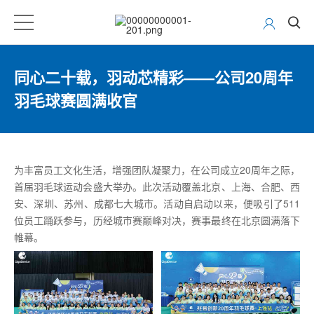
同心二十载，羽动芯精彩——公司20周年
羽毛球赛圆满收官
为丰富员工文化生活，增强团队凝聚力，在公司成立20周年之际，
首届羽毛球运动会盛大举办。此次活动覆盖北京、上海、合肥、西
安、深圳、苏州、成都七大城市。活动自启动以来，便吸引了511
位员工踊跃参与，历经城市赛巅峰对决，赛事最终在北京圆满落下
帷幕。