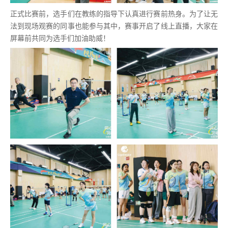
正式比赛前，选手们在教练的指导下认真进行赛前热身。为了让无
法到现场观赛的同事也能参与其中，赛事开启了线上直播，大家在
屏幕前共同为选手们加油助威！