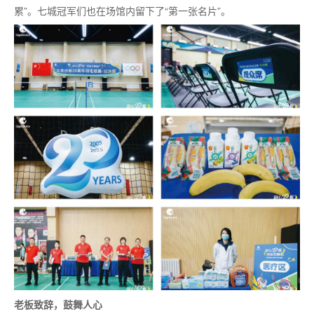
累”。七城冠军们也在场馆内留下了“第一张名片”。
老板致辞，鼓舞人心