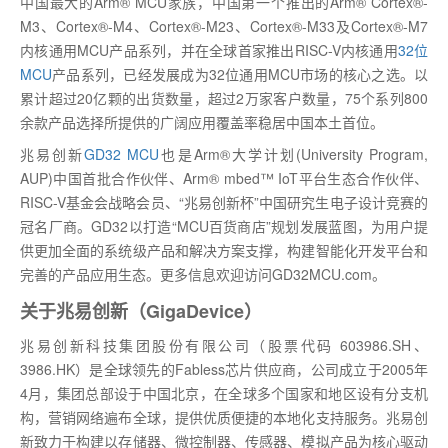
中国最大的Arm® MCU家族，中国第一个推出的Arm® Cortex®-
M3、Cortex®-M4、Cortex®-M23、Cortex®-M33及Cortex®-M7
内核通用MCU产品系列，并在全球首家推出RISC-V内核通用
32位
MCU
产品系列，已经发展成为32位通用MCU市场的核心之选。以
累计超过20亿颗的出货数量，超过2万家客户数量，75个系列800
余款产品选择所提供的广阔应用覆盖率稳居中国本土首位。
兆易创新
GD32 MCU
也是Arm®大学计划(University Program,
AUP)中国首批合作伙伴、Arm® mbed™ IoT平台生态合作伙伴、
RISC-V基金会战略会员、“兆易创新杯”中国研究生电子设计竞赛的
冠名厂商。GD32以打造“MCU百货商店”规划发展蓝图，为用户提
供更加全面的系统级产品和解决方案支撑，构建智能化开发平台和
完善的产品应用生态。更多信息欢迎访问GD32MCU.com。
关于兆易创新（GigaDevice）
兆易创新科技集团股份有限公司（股票代码 603986.SH、
3986.HK）是全球领先的Fabless芯片供应商，公司成立于2005年
4月，集团总部设于中国北京，在全球多个国家和地区设有分支机
构，营销网络遍布全球，提供优质便捷的本地化支持服务。兆易创
新致力于构建以存储器、微控制器、传感器、模拟产品为核心驱动