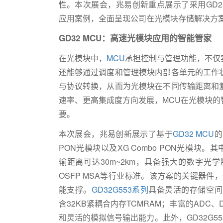
性。本次展会，兆易创新重点展示了采用GD25WD和G
应用案例，全面呈现公司在光模块存储解决方
GD32 MCU：高速光模块应用的智能管家
在光模块中，
MCU
承担控制与管理功能，不仅
还能够通过调度和管理模块内部各单元的工作
与协议转换，从而为光模块在不同传输距离和
速率、更高集成度方向发展，MCU在光模块
要。
本次展会，兆易创新展示了基于
GD32 MCU
的
PON光模块以及XG Combo PON光模块。其
输距离可达30m~2km，具备强大的数字光学监测和
OSFP MSA等行业标准。该方案的关键器件，
能支撑。
GD32G553系列
具备灵活的存储空间，51
含32KB紧耦合内存TCMRAM；丰富的AD
和灵活的模拟信号输出能力。此外，GD32G55