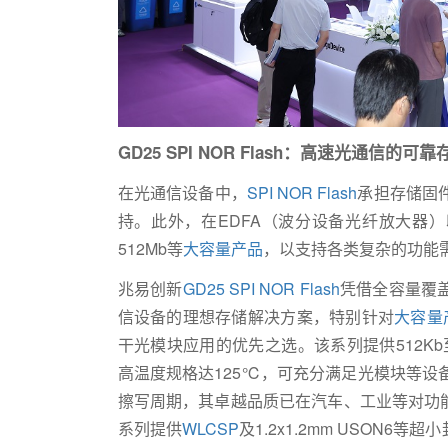
GD25 SPI NOR Flash：高速光通信的可靠
在光通信设备中，
SPI NOR Flash
承担存储固
持。此外，在EDFA（波分设备光纤放大器）以
512Mb等
大容量产品
，以支持各类复杂的功能
兆易创新
GD25 SPI NOR Flash
凭借全容量覆
信设备的理想存储解决方案，特别针对
大容量
干光模块应用的优先之选。该系列提供512Kb
高温度规格达125℃，可充分满足光模块等设
擦写周期，其卓越品质已在汽车、工业等对功
系列提供
WLCSP
及1.2x1.2mm USON