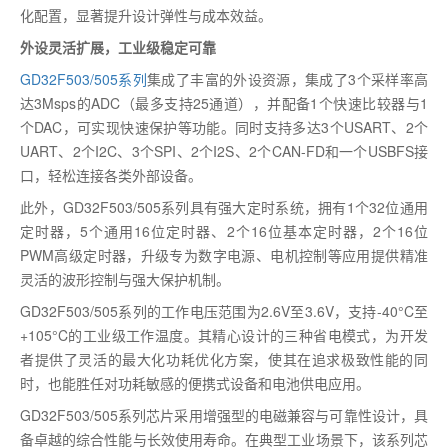
化配置，显著提升设计弹性与成本效益。
外设灵活扩展，工业级稳定可靠
GD32F503/505系列
集成了丰富的外设资源，集成了3个采样率高
达3Msps的ADC（最多支持25通道），并配备1个快速比较器与1
个DAC，可实现快速保护等功能。同时支持多达3个USART、2个
UART、2个I2C、3个SPI、2个I2S、2个CAN-FD和一个USBFS接
口，轻松连接各类外部设备。
此外，GD32F503/505系列具有强大定时系统，拥有1个32位通用
定时器，5个通用16位定时器、2个16位基本定时器，2个16位
PWM高级定时器，升级专为数字电源、电机控制等应用提供精准
灵活的波形控制与强大保护机制。
GD32F503/505系列的工作电压范围为2.6V至3.6V，支持-40°C至
+105°C的工业级工作温度。其精心设计的三种省电模式，为开发
者提供了灵活的最大化功耗优化方案，使其在追求极致性能的同
时，也能胜任对功耗敏感的便携式设备和电池供电应用。
GD32F503/505系列芯片采用增强型的电磁兼容与可靠性设计，具
备卓越的综合性能与长效使用寿命。在典型工业场景下，该系列芯