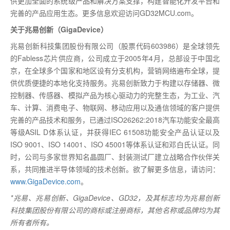
供更加全面的系统级产品和解决方案支撑，构建智能化开发平台和
完善的产品应用生态。更多信息欢迎访问GD32MCU.com。
关于兆易创新（GigaDevice）
兆易创新科技集团股份有限公司（股票代码603986）是全球领先
的Fabless芯片供应商，公司成立于2005年4月，总部设于中国北
京，在全球多个国家和地区设有分支机构，营销网络遍布全球，提
供优质便捷的本地化支持服务。兆易创新致力于构建以存储器、微
控制器、传感器、模拟产品为核心驱动力的完整生态，为工业、汽
车、计算、消费电子、物联网、移动应用以及通信领域的客户提供
完善的产品技术和服务，已通过ISO26262:2018汽车功能安全最高
等级ASIL D体系认证，并获得IEC 61508功能安全产品认证以及
ISO 9001、ISO 14001、ISO 45001等体系认证和邓白氏认证。同
时，公司与多家世界知名晶圆厂、封装测试厂建立战略合作伙伴关
系，共同推进半导体领域的技术创新。欲了解更多信息，请访问：
www.GigaDevice.com
。
*兆易、兆易创新、GigaDevice、GD32，及其标志均为兆易创新
科技集团股份有限公司的商标或注册商标，其他名称或品牌均为其
所有者所有。