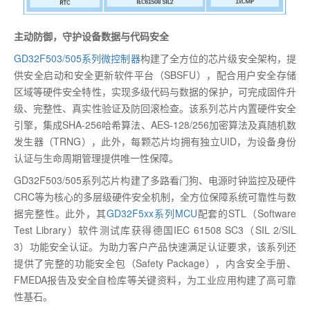
主动防御，守护设备数据与代码安全
GD32F503/505系列微控制器
构建了全方位的芯片级安全架构，提
供安全启动和安全更新软件平台（SBSFU），配合用户安全存储
区域等硬件安全特性，实现多级代码与数据的保护，可完成固件升
级、完整性、真实性验证及防回滚检查。该系列芯片内置硬件安全
引擎，集成SHA-256哈希算法、AES-128/256加密算法及真随机数
发生器（TRNG），此外，每颗芯片均拥有独立UID，为设备身份
认证与生命周期管理提供唯一性保障。
GD32F503/505系列芯片构建了多路看门狗、电源时钟监控及硬件
CRC等为核心的多层级硬件安全机制，全方位保障系统可靠性与数
据完整性。此外，其
GD32F5xx系列MCU
配套的STL（Software
Test Library）软件测试库获得德国IEC 61508 SC3（SIL 2/SIL
3）功能安全认证。为助力客户产品快速满足认证要求，该系列还
提供了完整的功能安全包（Safety Package），内含安全手册、
FMEDA报告及安全自检库等关键资料，为工业应用构建了高可靠
性基石。