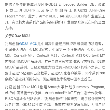
提供了免费的集成开发环境GD32 Embedded Builder IDE、调试
下载工具GD-link以及多功能编程工具GD32 All-In-One
Programmer。此外，Arm® KEIL、IAR和SEGGER等行业主流工
具厂商也将为该系列产品提供包括编译开发和跟踪调试在内的全面
支持。
关于GD32 MCU
兆易创新
GD32 MCU
是中国高性能通用微控制器领域的领跑者，
中国最大的Arm® MCU家族，中国第一个推出的Arm® Cortex®-
M3、Cortex®-M4、Cortex®-M23、Cortex®-M33及Cortex®-M7
内核通用MCU产品系列，并在全球首家推出RISC-V内核通用32位
MCU产品系列，已经发展成为32位通用MCU市场的核心之选。以
累计超过15亿颗的出货数量，超过2万家客户数量，66个系列700
余款产品选择所提供的广阔应用覆盖率稳居中国本土首位。
兆易创新GD32 MCU也是Arm®大学计划(University Program,
AUP)中国首批合作伙伴、Arm® mbed™ IoT平台生态合作伙伴、
RISC-V基金会战略会员、“兆易创新杯”中国研究生电子设计竞赛的
冠名厂商。GD32以打造“MCU百货商店”规划发展蓝图，为用户提