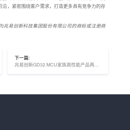
前沿，紧密围绕客户需求，打造更多具有竞争力的存
标志均为兆易创新科技集团股份有限公司的商标或注册商
下一篇:
兆易创新GD32 MCU家族高性能产品再添新锐：GD32F503/505系列芯片实力亮相