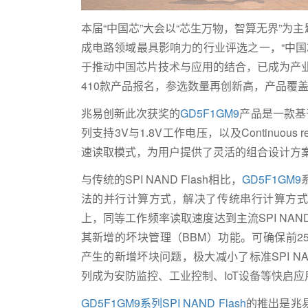
本届“中国芯”大会以“芯生万物，智算无界”
成电路领域最具影响力的行业评选之一，“中国
于推动中国芯片技术与应用的结合，已成为产业
410款产品报名，参选数量再创新高，产品覆
兆易创新此次获奖的
GD5F1GM9
产品是一款基
列支持3V与1.8V工作电压，以及Continuous rea
速读取模式，为用户提供了灵活的组合设计方
与传统的SPI NAND Flash相比，
GD5F1GM9
法的并行计算方式，解决了传统串行计算方式
上，同等工作频率读取速度达到主流SPI NA
其新增的坏块管理（BBM）功能。可确保前25
产生的新增坏块问题，极大减小了标准SPI NA
列成为安防监控、工业控制、IoT设备等快启
GD5F1GM9系列SPI NAND Flash
的推出是兆