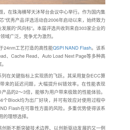
为主题，在珠海横琴天沐琴台会议中心举行。作为国内集
芯”优秀产品评选活动自2006年启动以来，始终致力
发展的“风向标”。本届评选共收到来自303家企业的
盖领域广泛，竞争尤为激烈。
于24nm工艺打造的高性能
QSPI NAND Flash
。该系
d、Cache Read、Auto Load Next Page等多种高
案。
系列在关键指标上实现质的飞跃。其采用复杂ECC算
带来的延迟问题，大幅提升纠错效率。在性能表现
ND产品的2～3倍，能够为用户带来极致的性能体验。
6个Block均为出厂好块，并可有效应对使用过程中
ND Flash在可靠性方面的风险。多重优势使得该系
应用的理想选择。
易创新不断突破技术边界、以创新驱动发展的又一例