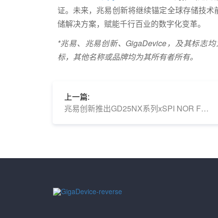
证。未来，兆易创新将继续锚定全球存储技术
储解决方案，赋能千行百业的数字化变革。
*兆易、兆易创新、GigaDevice，及其
标，其他名称或品牌均为其所有者所有。
上一篇:
兆易创新推出GD25NX系列xSPI NOR Flash，高性能双电压设计，面向1.2V SoC快速响应需求