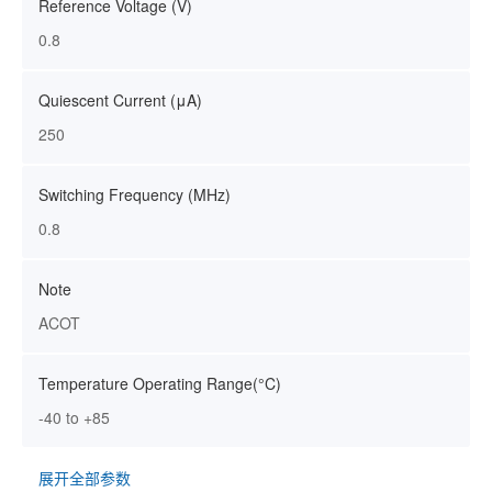
Reference Voltage (V)
0.8
Quiescent Current (μA)
250
Switching Frequency (MHz)
0.8
Note
ACOT
Temperature Operating Range(°C)
-40 to +85
展开全部参数