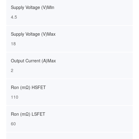
Supply Voltage (V)Min
4.5
Supply Voltage (V)Max
18
Output Current (A)Max
2
Ron (mΩ) HSFET
110
Ron (mΩ) LSFET
60