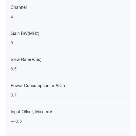
Channel
4
Gain BW(MHz)
9
Slew Rate(V/us)
8.5
Power Consumption, mA/Ch
0.7
Input Offset, Max, mV
+/-3.5