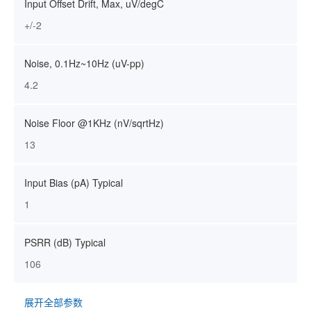
Input Offset Drift, Max, uV/degC
+/-2
Noise, 0.1Hz~10Hz (uV-pp)
4.2
Noise Floor @1KHz (nV/sqrtHz)
13
Input Bias (pA) Typical
1
PSRR (dB) Typical
106
展开全部参数