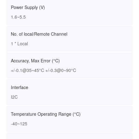
Power Supply (V)
1.6~5.5
No. of local/Remote Channel
1 * Local
Accuracy, Max Error (°C)
+/-0.1@35~45°C +/-0.3@0~90°C
Interface
I2C
Temperature Operating Range (°C)
-40~125