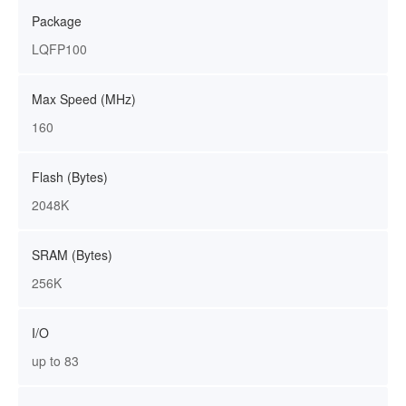
Package
LQFP100
Max Speed (MHz)
160
Flash (Bytes)
2048K
SRAM (Bytes)
256K
I/O
up to 83