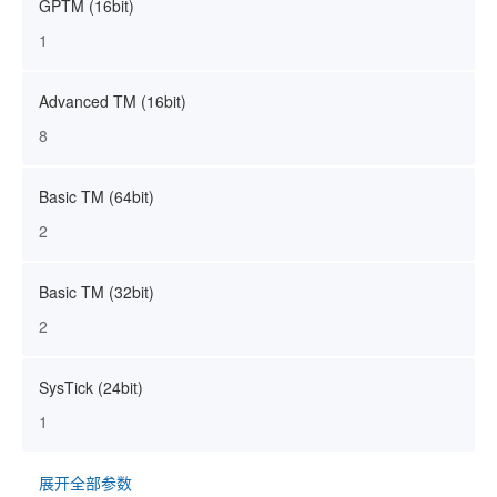
GPTM (16bit)
1
Advanced TM (16bit)
8
Basic TM (64bit)
2
Basic TM (32bit)
2
SysTick (24bit)
1
展开全部参数