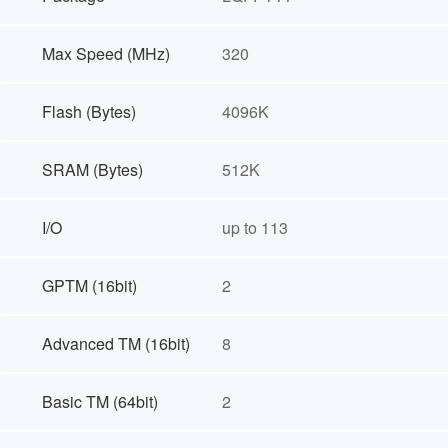
Max Speed (MHz)
320
Flash (Bytes)
4096K
SRAM (Bytes)
512K
I/O
up to 113
GPTM (16bit)
2
Advanced TM (16bit)
8
Basic TM (64bit)
2