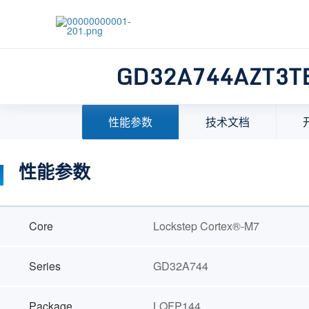
GD32A744AZT3T
首页
>
产品中心
>
32位微控制器(MCU)
>
MCU选择
性能参数
技术文档
性能参数
Core
Lockstep Cortex®-M7
Series
GD32A744
Package
LQFP144